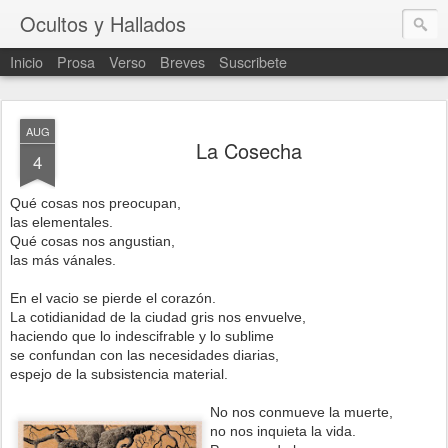
Ocultos y Hallados
Inicio
Prosa
Verso
Breves
Suscribete
AUG
La Cosecha
4
Qué cosas nos preocupan,
las elementales.
Qué cosas nos angustian,
las más vánales.
En el vacio se pierde el corazón.
La cotidianidad de la ciudad gris nos envuelve,
haciendo que lo indescifrable y lo sublime
se confundan con las necesidades diarias,
espejo de la subsistencia material.
No nos conmueve la muerte,
no nos inquieta la vida.