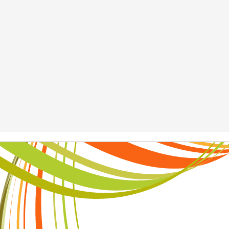
a.
,
,
amos casa,
 que pasa.
Publicado
19th July 2025
por Unknown
Etiquetas:
Bloguiario
Verso