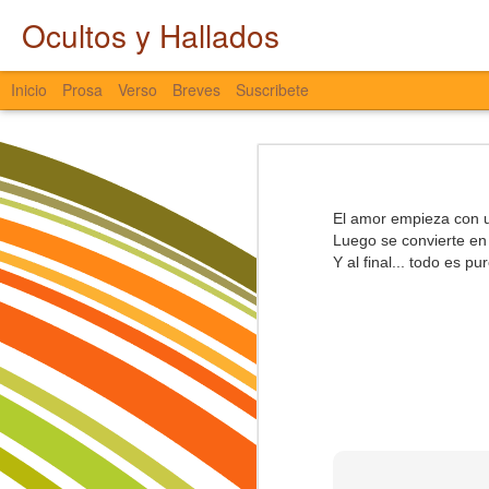
Ocultos y Hallados
Inicio
Prosa
Verso
Breves
Suscribete
Entretiempo
LATAM hacia Cali
El agua interna se atrapa,
El amor empieza con u
es agua que no fluye y no avanza,
Luego se convierte en
que se queda quieta y se estanca,
Castlevania
Y al final... todo es pu
que entre sodio y cloro colapsa,
que de los ojos no escapa,
Nostalgia
que, aunque el entorno presione,
ni la tristeza la saca.
El Pájaro y el Viento
El agua se torna espesa y se seca,
se libera con fuerza, en señal de pr
Miscelánea a Destiempo
nostalgia viscosa de pasados sin pu
años perdidos que se fueron de fies
Ocultos y Hallados
caminos fragmentados y transform
son huellas borradas del alma,