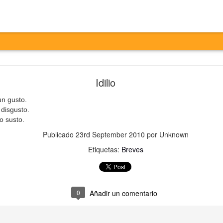
Entretiempo
Idilio
n gusto.
 disgusto.
ro susto.
Publicado
23rd September 2010
por Unknown
Etiquetas:
Breves
otesta,
ertas,
0
Añadir un comentario
ta,
ados,