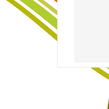
paisajes sin aura que nadie restaur
Formas en las Rocas
Y yo que pensaba, que todo podía
Lo Invisible
1
sanarse con paciencia y con calma,
buscando raíces en tierras ajadas,
Trinidad
trayendo semillas de áreas curadas
cortando el origen de las amenazas
huyendo sin prisa a zonas lejanas,
Lamentación de Junio 10
llevando en la espalda lo que llam
cargando en la espalda... el tiempo
La Muerte, El Paisaje y El Criminal
Fiebre...
Sin Más Palabras...
1
Padre Nuestro
La Vía
Sigo Estando Aquí