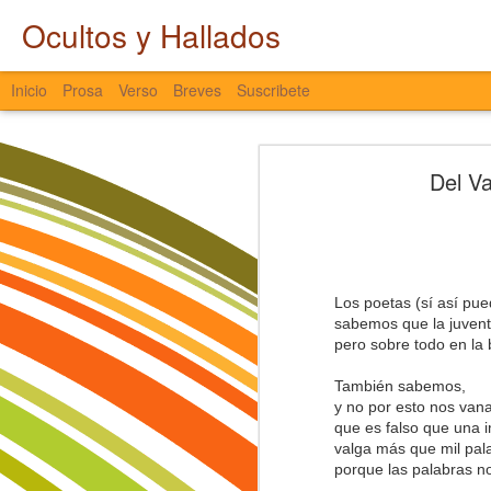
Ocultos y Hallados
Inicio
Prosa
Verso
Breves
Suscribete
Entretiempo
Del Va
LATAM hacia Cali
El agua interna se atrapa,
es agua que no fluye y no avanza,
que se queda quieta y se estanca,
Castlevania
que entre sodio y cloro colapsa,
que de los ojos no escapa,
Nostalgia
Los poetas (sí así pu
que, aunque el entorno presione,
sabemos que la juvent
ni la tristeza la saca.
pero sobre todo en la b
El Pájaro y el Viento
El agua se torna espesa y se seca,
También sabemos,
se libera con fuerza, en señal de pr
Miscelánea a Destiempo
y no por esto nos van
nostalgia viscosa de pasados sin pu
que es falso que una
años perdidos que se fueron de fies
valga más que mil pal
Ocultos y Hallados
caminos fragmentados y transform
porque las palabras 
son huellas borradas del alma,