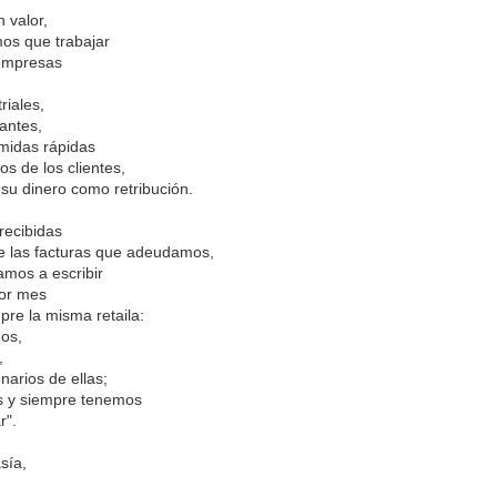
a.
n valor,
mos que trabajar
s empresas
riales,
,
antes,
,
omidas rápidas
os de los clientes,
amos casa,
su dinero como retribución.
 que pasa.
 recibidas
e las facturas que adeudamos,
amos a escribir
por mes
pre la misma retaila:
dos,
s,
narios de ellas;
s y siempre tenemos
ar".
Publicado
19th July 2025
por Unknown
asía,
Etiquetas:
Bloguiario
Verso