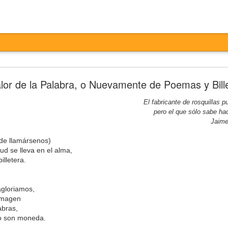
Entretiempo
lor de la Palabra, o Nuevamente de Poemas y Bill
El fabricante de rosquillas
pero el que sólo sabe 
Jaime
ede llamársenos)
ud se lleva en el alma,
illetera.
otesta,
agloriamos,
ertas,
 imagen
ta,
abras,
ados,
no son moneda.