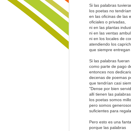
paisajes sin aura que nadie restaur
Formas en las Rocas
Si las palabras tuviera
los poetas no tendría
Y yo que pensaba, que todo podía
Lo Invisible
1
en las oficinas de la
sanarse con paciencia y con calma,
oficiales o privadas,
buscando raíces en tierras ajadas,
ni en las plantas indust
Trinidad
trayendo semillas de áreas curadas
ni en las ventas ambul
cortando el origen de las amenazas
ni en los locales de c
huyendo sin prisa a zonas lejanas,
Lamentación de Junio 10
atendiendo los caprich
llevando en la espalda lo que llam
que siempre entregan 
cargando en la espalda... el tiempo
La Muerte, El Paisaje y El Criminal
Si las palabras fueran
como parte de pago d
Fiebre...
entonces nos dedicari
decenas de poemas 
Sin Más Palabras...
1
que tendrían casi siem
"Dense por bien servi
allí tienen las palabra
Padre Nuestro
los poetas somos millo
pero somos generoso
La Vía
suficientes para regal
Sigo Estando Aquí
Pero esto es una fant
porque las palabras