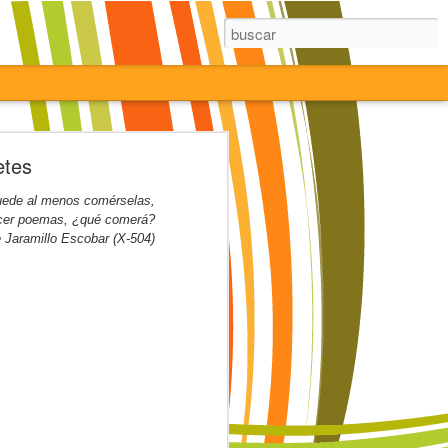
etes
 puede al menos comérselas,
hacer poemas, ¿qué comerá?
 Jaramillo Escobar (X-504)