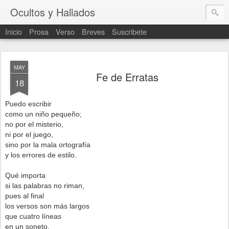
Ocultos y Hallados
Inicio
Prosa
Verso
Breves
Suscribete
MAY
Fe de Erratas
18
Puedo escribir
como un niño pequeño;
no por el misterio,
ni por el juego,
sino por la mala ortografía
y los errores de estilo.
Qué importa
si las palabras no riman,
pues al final
los versos son más largos
que cuatro líneas
en un soneto.