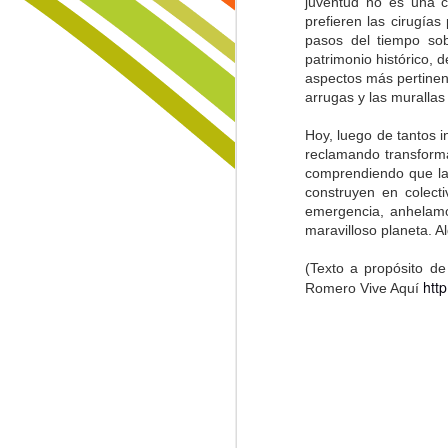
juventud no es una c
paisajes sin aura que nadie restaur
Formas en las Rocas
prefieren las cirugías
pasos del tiempo sob
Y yo que pensaba, que todo podía
Lo Invisible
1
patrimonio histórico, 
sanarse con paciencia y con calma,
aspectos más pertinen
buscando raíces en tierras ajadas,
arrugas y las muralla
Trinidad
trayendo semillas de áreas curadas
cortando el origen de las amenazas
Hoy, luego de tantos i
huyendo sin prisa a zonas lejanas,
Lamentación de Junio 10
reclamando transforma
llevando en la espalda lo que llam
comprendiendo que las
cargando en la espalda... el tiempo
La Muerte, El Paisaje y El Criminal
construyen en colect
emergencia, anhelamo
maravilloso planeta. A
Fiebre...
(Texto a propósito d
Sin Más Palabras...
1
htt
Romero Vive Aquí
Padre Nuestro
La Vía
Sigo Estando Aquí