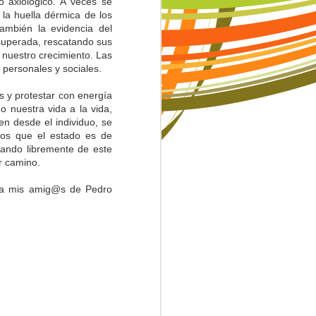
o axiológico. A veces se
n la huella dérmica de los
también la evidencia del
o superada, rescatando sus
nuestro crecimiento. Las
 personales y sociales.
os y protestar con energía
 nuestra vida a la vida,
n desde el individuo, se
mos que el estado es de
tando libremente de este
r camino.
. a mis amig@s de Pedro