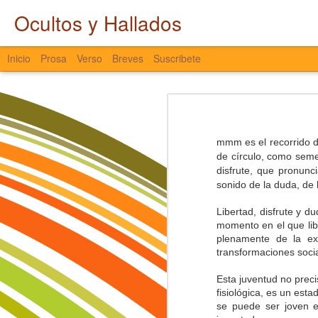
Ocultos y Hallados
Inicio
Prosa
Verso
Breves
Suscribete
Entretiempo
LATAM hacia Cali
El agua interna se atrapa,
mmm es el recorrido de
es agua que no fluye y no avanza,
de círculo, como seme
que se queda quieta y se estanca,
Castlevania
disfrute, que pronun
que entre sodio y cloro colapsa,
sonido de la duda, de 
que de los ojos no escapa,
Nostalgia
que, aunque el entorno presione,
Libertad, disfrute y 
ni la tristeza la saca.
momento en el que lib
El Pájaro y el Viento
plenamente de la exi
El agua se torna espesa y se seca,
transformaciones soci
se libera con fuerza, en señal de pr
Miscelánea a Destiempo
nostalgia viscosa de pasados sin pu
Esta juventud no preci
años perdidos que se fueron de fies
Ocultos y Hallados
fisiológica, es un esta
caminos fragmentados y transform
se puede ser joven en
son huellas borradas del alma,