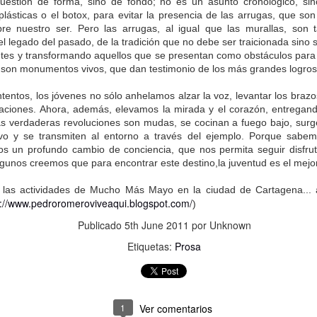
uestión de forma, sino de fondo; no es un asunto cronológico, sin
a.
 plásticas o el botox, para evitar la presencia de las arrugas, que so
re nuestro ser. Pero las arrugas, al igual que las murallas, son 
del legado del pasado, de la tradición que no debe ser traicionada sin
tes y transformando aquellos que se presentan como obstáculos para 
s son monumentos vivos, que dan testimonio de los más grandes logros
,
,
ntentos, los jóvenes no sólo anhelamos alzar la voz, levantar los braz
ciones. Ahora, además, elevamos la mirada y el corazón, entregando
amos casa,
 verdaderas revoluciones son mudas, se cocinan a fuego bajo, surge
 que pasa.
ivo y se transmiten al entorno a través del ejemplo. Porque sabe
s un profundo cambio de conciencia, que nos permita seguir disfru
lgunos creemos que para encontrar este destino,la juventud es el mejo
e las actividades de Mucho Más Mayo en la ciudad de Cartagena..
p://www.pedroromeroviveaqui.blogspot.com/
)
Publicado
5th June 2011
por Unknown
Etiquetas:
Prosa
Publicado
19th July 2025
por Unknown
1
Ver comentarios
Etiquetas:
Bloguiario
Verso