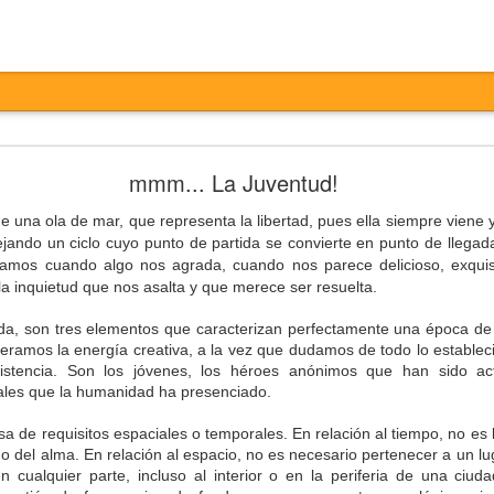
Entretiempo
mmm... La Juventud!
 una ola de mar, que representa la libertad, pues ella siempre viene y
jando un ciclo cuyo punto de partida se convierte en punto de llega
ciamos cuando algo nos agrada, cuando nos parece delicioso, exqui
la inquietud que nos asalta y que merece ser resuelta.
duda, son tres elementos que caracterizan perfectamente una época de 
eramos la energía creativa, a la vez que dudamos de todo lo establec
stencia. Son los jóvenes, los héroes anónimos que han sido act
ales que la humanidad ha presenciado.
otesta,
ertas,
sa de requisitos espaciales o temporales. En relación al tiempo, no es
ta,
do del alma. En relación al espacio, no es necesario pertenecer a un luga
ados,
 cualquier parte, incluso al interior o en la periferia de una ciud