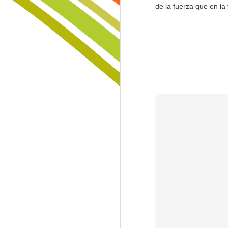
paisajes sin aura que nadie restaur
Formas en las Rocas
de la fuerza que en la 
Y yo que pensaba, que todo podía
Lo Invisible
1
sanarse con paciencia y con calma,
buscando raíces en tierras ajadas,
Trinidad
trayendo semillas de áreas curadas
cortando el origen de las amenazas
huyendo sin prisa a zonas lejanas,
Lamentación de Junio 10
llevando en la espalda lo que llam
cargando en la espalda... el tiempo
La Muerte, El Paisaje y El Criminal
Fiebre...
Sin Más Palabras...
1
Padre Nuestro
La Vía
Sigo Estando Aquí