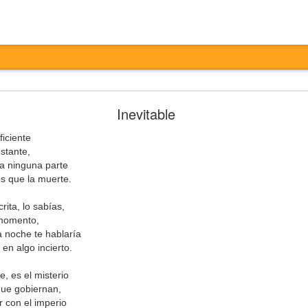
Entretiempo
Inevitable
ficiente
stante,
a ninguna parte
 que la muerte.
ita, lo sabías,
 momento,
a noche te hablaría
otesta,
 en algo incierto.
ertas,
ta,
, es el misterio
ados,
 que gobiernan,
 con el imperio