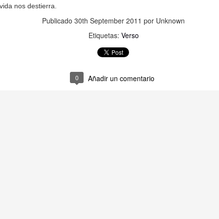
a.
vida nos destierra.
Publicado
30th September 2011
por Unknown
Etiquetas:
Verso
,
,
amos casa,
0
Añadir un comentario
 que pasa.
Publicado
19th July 2025
por Unknown
Etiquetas:
Bloguiario
Verso