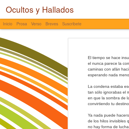
Ocultos y Hallados
Inicio
Prosa
Verso
Breves
Suscribete
Entretiempo
LATAM hacia Cali
El agua interna se atrapa,
El tiempo se hace insu
es agua que no fluye y no avanza,
el nunca parece la con
que se queda quieta y se estanca,
Castlevania
caminas con afán haci
que entre sodio y cloro colapsa,
esperando nada menos
que de los ojos no escapa,
Nostalgia
que, aunque el entorno presione,
ni la tristeza la saca.
La condena estaba escr
tan sólo ignorabas el
El Pájaro y el Viento
El agua se torna espesa y se seca,
en que la sombra de l
se libera con fuerza, en señal de pr
convirtiendo tu destino
Miscelánea a Destiempo
nostalgia viscosa de pasados sin pu
años perdidos que se fueron de fies
Ya nada puede hacerse
Ocultos y Hallados
caminos fragmentados y transform
de los hilos invisibles
son huellas borradas del alma,
no hay forma de luchar