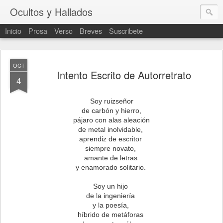
Ocultos y Hallados
Inicio
Prosa
Verso
Breves
Suscribete
OCT
Intento Escrito de Autorretrato
4
Soy ruizseñor
de carbón y hierro,
pájaro con alas aleación
de metal inolvidable,
aprendiz de escritor
siempre novato,
amante de letras
y enamorado solitario.
Soy un hijo
de la ingeniería
y la poesía,
híbrido de metáforas