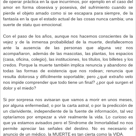
de operar práctica en la que incurrimos, por ejemplo en el caso del
amor en forma obsesiva y posesiva, del sufrimiento cuando se
pierde el objeto amado como si se escapara para siempre, de la
fantasía en la que el estado actual de las cosas nunca cambia; una
suerte de statu quo emocional.
Con el paso de los años, aunque nos hacemos conscientes de la
vejez y de la inmensa probabilidad de la muerte, desfallecemos
ante la ausencia de las personas que alguna vez nos
acompañaron, además de las mascotas, las plantas, los espacios
(casa, oficina, colegio), las instituciones, los títulos, los billetes y los
credos. Porque la muerte también implica renuncia y abandono de
todas las formas de existencia que nos rodean; renuncia que
resulta dolorosa y difícilmente soportable; pero ¿qué extraño velo
nos impide comprender que todo tiene un final? ¿por qué surgen el
dolor y el miedo?
Si por sorpresa nos avisaran que vamos a morir en unos meses,
por alguna enfermedad, o por la carta astral, o por la predicción de
un clarividente, independiente de la fuente de información, tal vez
optaríamos por empezar a vivir realmente la vida. Lo curioso es
que ya estamos avisados pero el Síndrome de Inmortalidad no nos
permite apreciar las señales del destino. No es necesario el
anuncio de un médico, la MUERTE es tan cierta como la VIDA.