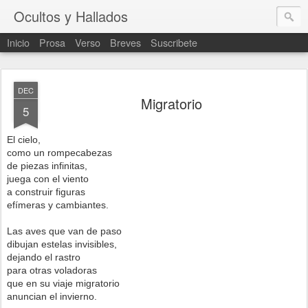
Ocultos y Hallados
Inicio
Prosa
Verso
Breves
Suscribete
DEC
Migratorio
5
El cielo,
como un rompecabezas
de piezas infinitas,
juega con el viento
a construir figuras
efímeras y cambiantes.
Las aves que van de paso
dibujan estelas invisibles,
dejando el rastro
para otras voladoras
que en su viaje migratorio
anuncian el invierno.