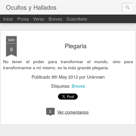
Ocultos y Hallados
Inicio
Prosa
Verso
Breves
Suscribete
MAY
Plegaria
8
No tener el poder para transformar el mundo, sino para
transformarme a mí mismo, es la más grande plegaria.
Publicado
8th May 2012
por Unknown
Etiquetas:
Breves
3
Ver comentarios