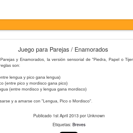
Entretiempo
Juego para Parejas / Enamorados
arejas y Enamorados, la versión sensorial de "Piedra, Papel o Tijer
reglas son:
entre lengua y pico gana lengua)
co (entre pico y mordisco gana pico)
ngua (entre mordisco y lengua gana mordisco)
esarse y a amarse con "Lengua, Pico o Mordisco".
otesta,
ertas,
Publicado
1st April 2013
por Unknown
ta,
ados,
Etiquetas:
Breves