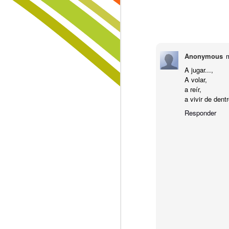
paisajes sin aura que nadie restaur
Formas en las Rocas
Y yo que pensaba, que todo podía
Lo Invisible
1
sanarse con paciencia y con calma,
buscando raíces en tierras ajadas,
Trinidad
trayendo semillas de áreas curadas
Anonymous
cortando el origen de las amenazas
A jugar...,
huyendo sin prisa a zonas lejanas,
Lamentación de Junio 10
A volar,
llevando en la espalda lo que llam
a reír,
cargando en la espalda... el tiempo
La Muerte, El Paisaje y El Criminal
a vivir de dent
Responder
Fiebre...
Sin Más Palabras...
1
Padre Nuestro
La Vía
Sigo Estando Aquí