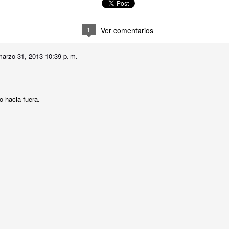
a.
1
Ver comentarios
,
marzo 31, 2013 10:39 p. m.
,
amos casa,
 que pasa.
ro hacia fuera.
Publicado
19th July 2025
por Unknown
Etiquetas:
Bloguiario
Verso