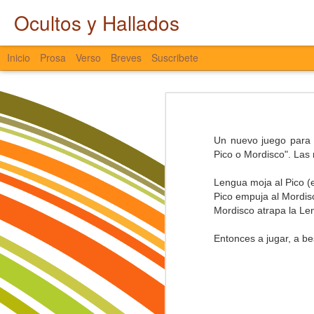
Ocultos y Hallados
Inicio
Prosa
Verso
Breves
Suscribete
Entretiempo
LATAM hacia Cali
El agua interna se atrapa,
Un nuevo juego para P
es agua que no fluye y no avanza,
Pico o Mordisco". Las 
que se queda quieta y se estanca,
Castlevania
que entre sodio y cloro colapsa,
Lengua moja al Pico (
que de los ojos no escapa,
Nostalgia
Pico empuja al Mordis
que, aunque el entorno presione,
ni la tristeza la saca.
Mordisco atrapa la Le
El Pájaro y el Viento
El agua se torna espesa y se seca,
Entonces a jugar, a b
se libera con fuerza, en señal de pr
Miscelánea a Destiempo
nostalgia viscosa de pasados sin pu
años perdidos que se fueron de fies
Ocultos y Hallados
caminos fragmentados y transform
son huellas borradas del alma,