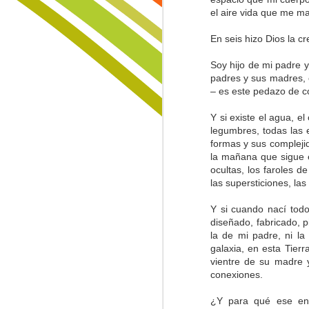
paisajes sin aura que nadie restaur
Formas en las Rocas
el aire vida que me m
Y yo que pensaba, que todo podía
Lo Invisible
1
En seis hizo Dios la c
sanarse con paciencia y con calma,
buscando raíces en tierras ajadas,
Soy hijo de mi padre 
Trinidad
trayendo semillas de áreas curadas
padres y sus madres, c
cortando el origen de las amenazas
– es este pedazo de c
huyendo sin prisa a zonas lejanas,
Lamentación de Junio 10
llevando en la espalda lo que llam
Y si existe el agua, el
cargando en la espalda... el tiempo
La Muerte, El Paisaje y El Criminal
legumbres, todas las 
formas y sus complejid
la mañana que sigue e
Fiebre...
ocultas, los faroles de
las supersticiones, las 
Sin Más Palabras...
1
Y si cuando nací todo 
diseñado, fabricado, p
Padre Nuestro
la de mi padre, ni la
galaxia, en esta Tierr
La Vía
vientre de su madre 
conexiones.
Sigo Estando Aquí
¿Y para qué ese eno