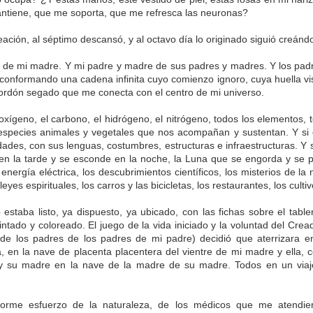
a.
antiene, que me soporta, que me refresca las neuronas?
reación, al séptimo descansó, y al octavo día lo originado siguió creán
y de mi madre. Y mi padre y madre de sus padres y madres. Y los pad
,
onformando una cadena infinita cuyo comienzo ignoro, cuya huella visi
,
ordón segado que me conecta con el centro de mi universo.
amos casa,
 oxígeno, el carbono, el hidrógeno, el nitrógeno, todos los elementos, t
 que pasa.
especies animales y vegetales que nos acompañan y sustentan. Y si ex
ades, con sus lenguas, costumbres, estructuras e infraestructuras. Y si 
n la tarde y se esconde en la noche, la Luna que se engorda y se pon
 energía eléctrica, los descubrimientos científicos, los misterios de la 
leyes espirituales, los carros y las bicicletas, los restaurantes, los culti
estaba listo, ya dispuesto, ya ubicado, con las fichas sobre el tabler
intado y coloreado. El juego de la vida iniciado y la voluntad del Crea
 de los padres de los padres de mi padre) decidió que aterrizara e
a, en la nave de placenta placentera del vientre de mi madre y ella, 
y su madre en la nave de la madre de su madre. Todos en un viaj
Publicado
19th July 2025
por Unknown
rme esfuerzo de la naturaleza, de los médicos que me atendiero
Etiquetas:
Bloguiario
Verso