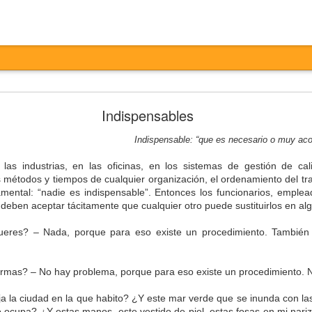
Entretiempo
Indispensables
Indispensable: “que es necesario o muy ac
las industrias, en las oficinas, en los sistemas de gestión de ca
 métodos y tiempos de cualquier organización, el ordenamiento del tra
mental: “nadie es indispensable”. Entonces los funcionarios, emple
o deben aceptar tácitamente que cualquier otro puede sustituirlos en 
eres? – Nada, porque para eso existe un procedimiento. También 
otesta,
ertas,
ermas? – No hay problema, porque para eso existe un procedimiento. 
ta,
ados,
ja la ciudad en la que habito? ¿Y este mar verde que se inunda con la
 ocupa? ¿Y estas manos, este vestido de piel, estas fosas en mi nariz