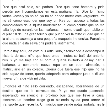
Dice que está solo, sin padres. Dice que tiene hambre y pide
perdón por incomodarnos en esta mañana fría. Dice lo mismo
varias veces y yo no sé, yo no sé dónde meter esta vergüenza. Yo
no sé cómo esconder que soy un Rey con acceso a todas las
comodidades de la injusta modernidad, ni cómo ocultar que no me
falta jugo de naranja en las mañanas, ni cómo evadir que habito en
el piso 18 de una gran torre y que puedo ver la triste ciudad que en
la altura se asemeja a una pequeña maqueta inofensiva. Pareciera
que nada en esta selva gris pudiera lastimarme.
Pero estoy aquí, en este bus articulado, escribiendo a destiempo la
historia de este niño que hace unos minutos se bajó del anterior
bus. Y yo me bajé con él, porque quería invitarlo a desayunar, a
bañarse, a comprarle nueva ropa en un buen almacén, a
matricularlo en un colegio. Quería que fuera ese hijo que no he
sido capaz de tener, quería adoptarlo para adoptar junto a él una
nueva forma de vivir mi vida.
Entonces el niño salió corriendo, escapando, liberándose de un
destino que no le corresponde. Y yo me quedo pasmado,
esperando en silencio el próximo bus que me lleve a casa,
mientras un hombre ciego grita pidiendo ayuda para tomar el
transporte que necesita. Un músico que vende notas ambulantes le