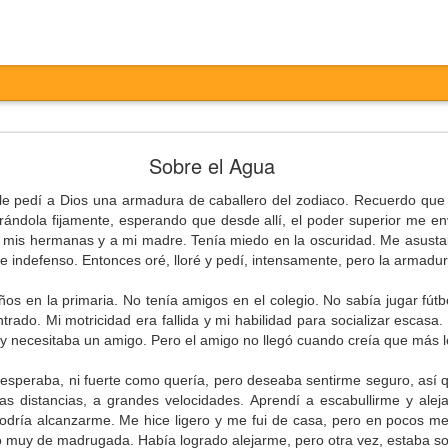
Entretiempo
Sobre el Agua
e pedí a Dios una armadura de caballero del zodiaco. Recuerdo que 
ándola fijamente, esperando que desde allí, el poder superior me envi
 mis hermanas y a mi madre. Tenía miedo en la oscuridad. Me asusta
 e indefenso. Entonces oré, lloré y pedí, intensamente, pero la armadu
s en la primaria. No tenía amigos en el colegio. No sabía jugar fútbo
rado. Mi motricidad era fallida y mi habilidad para socializar escasa.
 y necesitaba un amigo. Pero el amigo no llegó cuando creía que más 
otesta,
ertas,
esperaba, ni fuerte como quería, pero deseaba sentirme seguro, así 
ta,
gas distancias, a grandes velocidades. Aprendí a escabullirme y ale
ados,
odría alcanzarme. Me hice ligero y me fui de casa, pero en pocos m
do muy de madrugada. Había logrado alejarme, pero otra vez, estaba so