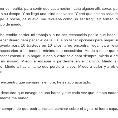
a.
or compañía, para sentir que cada noche había alguien allí, cerca, par
o a su tiempo. Y no llegó una, sino dos veces. Y creí que estaba salva
legar la noche, de nuevo, me revelaba como un ser frágil, sin armadur
do de miedo.
,
,
 he temido perder mi trabajo y a no ser reconocido por lo que hago. 
tener dinero para pagar el de la luz, a no tener opciones para pagar 
amos casa,
ayuda para 10 trasteos en 10 años, a no encontrar lugar para lleva
 que pasa.
nnecesarios, a no tener lo mínimo que necesitaba. Miedo a tener que 
 poder construir un hogar. Miedo a estar solo para siempre, miedo a 
 mí mismo. Miedo a escapar y perderme en el camino. Miedo a 
o. Miedo a hablar tanto que perdiera la voz. Miedo a callar y a olvi
o.
 encuentro que siempre, siempre, he estado asustado.
 descubro que navego en una barca y que cada vez que intento nadar 
lemente me hundo.
 comprendo que podría incluso caminar sobre el agua, si fuera capaz
Publicado
19th July 2025
por Unknown
Etiquetas:
Bloguiario
Verso