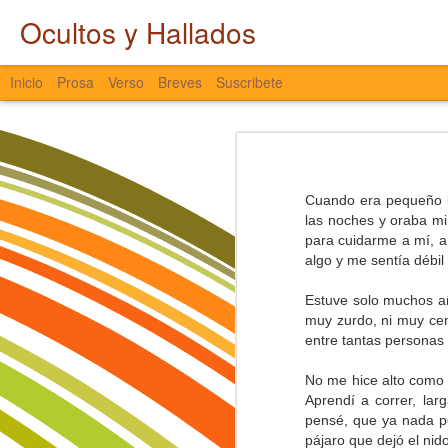
Ocultos y Hallados
Inicio
Prosa
Verso
Breves
Suscribete
Entretiempo
LATAM hacia Cali
El agua interna se atrapa,
Cuando era pequeño l
es agua que no fluye y no avanza,
las noches y oraba mir
que se queda quieta y se estanca,
Castlevania
para cuidarme a mí, a
que entre sodio y cloro colapsa,
algo y me sentía débil
que de los ojos no escapa,
Nostalgia
que, aunque el entorno presione,
ni la tristeza la saca.
Estuve solo muchos año
muy zurdo, ni muy cent
El Pájaro y el Viento
El agua se torna espesa y se seca,
entre tantas personas
se libera con fuerza, en señal de pr
Miscelánea a Destiempo
nostalgia viscosa de pasados sin pu
No me hice alto como 
años perdidos que se fueron de fies
Aprendí a correr, lar
Ocultos y Hallados
caminos fragmentados y transform
pensé, que ya nada p
son huellas borradas del alma,
pájaro que dejó el ni