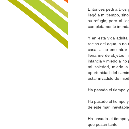
paisajes sin aura que nadie restaur
Formas en las Rocas
Entonces pedí a Dios p
Y yo que pensaba, que todo podía
llegó a mi tiempo, sin
Lo Invisible
1
sanarse con paciencia y con calma,
su refugio; pero al l
buscando raíces en tierras ajadas,
completamente inunda
Trinidad
trayendo semillas de áreas curadas
cortando el origen de las amenazas
Y en esta vida adulta
huyendo sin prisa a zonas lejanas,
Lamentación de Junio 10
recibo del agua, a no 
llevando en la espalda lo que llam
casa, a no encontrar 
cargando en la espalda... el tiempo
La Muerte, El Paisaje y El Criminal
llenarme de objetos i
infancia y miedo a no
mi soledad, miedo a
Fiebre...
oportunidad del camin
estar invadido de mied
Sin Más Palabras...
1
Ha pasado el tiempo y
Padre Nuestro
Ha pasado el tiempo y
La Vía
de este mar, inevitab
Ha pasado el tiempo y
Sigo Estando Aquí
que pesan tanto.