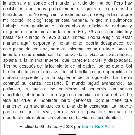
la alegría y al sonido del mundo, al ruido del mundo. Pero hay
decisiones que, muy probablemente, alguien o algo más ha
tomado por mí. No elegí venir a este mundo, no elegí la familia que
me recibió, no elegí respirar esta mañana, ni que mis pulmones
trabajen para gestionar el intercambio de dióxido de carbono y
oxígeno, ni que mi corazón lata entre 60 y 79 veces por minuto y
hasta 190 cuando lo llevo a sus límites. Podría elegir no estar
mañana aquí, corpórea y mentalmente, podría desaparecer de
este plano de realidad, pero al Universo, como un todo, poco le
importan esas decisiones. La fuerza de la vida es avasalladora,
aplasta a la misma muerte, que pareciera cruel y despiadada.
Tiempo después del fallecimiento de mi padre, pensé que el Sol
fue indolente ante la tristeza de mi familia, porque apareció a la
mañana siguiente y a la siguiente de la siguiente. La Tierra
continuó su danza incesante. El mundo siguió avanzando, las
películas, la música, los noticieros, el comercio, las bolsas
mundiales, el deporte, todo siguió su inercia, nada se detuvo. La
vida es cruel e índolente, pero generosa, porque tiene que
mantener su marcha que es el pilar de la existencia. La muerte
parece extinguir lo vivo, pero la vida le pasa por encima a la
muerte sin mirar atrás, sin detenerse. La vida es incontenible.
Publicado
9th January 2023
por
Daniel Ruiz Acero