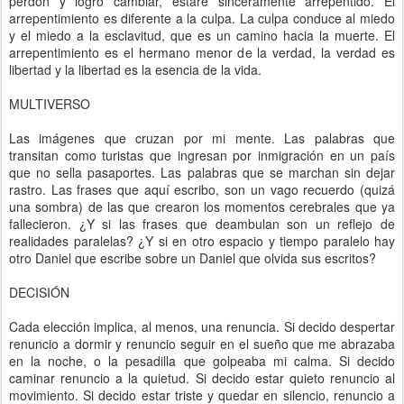
perdón y logro cambiar, estaré sinceramente arrepentido. El
arrepentimiento es diferente a la culpa. La culpa conduce al miedo
y el miedo a la esclavitud, que es un camino hacia la muerte. El
arrepentimiento es el hermano menor de la verdad, la verdad es
libertad y la libertad es la esencia de la vida.
MULTIVERSO
Las imágenes que cruzan por mi mente. Las palabras que
transitan como turistas que ingresan por inmigración en un país
que no sella pasaportes. Las palabras que se marchan sin dejar
rastro. Las frases que aquí escribo, son un vago recuerdo (quizá
una sombra) de las que crearon los momentos cerebrales que ya
fallecieron. ¿Y si las frases que deambulan son un reflejo de
realidades paralelas? ¿Y si en otro espacio y tiempo paralelo hay
otro Daniel que escribe sobre un Daniel que olvida sus escritos?
DECISIÓN
Cada elección implica, al menos, una renuncia. Si decido despertar
renuncio a dormir y renuncio seguir en el sueño que me abrazaba
en la noche, o la pesadilla que golpeaba mi calma. Si decido
caminar renuncio a la quietud. Si decido estar quieto renuncio al
movimiento. Si decido estar triste y quedar en silencio, renuncio a